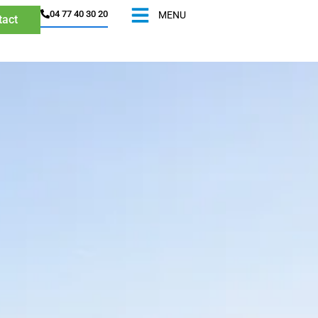
04 77 40 30 20​
MENU
tact