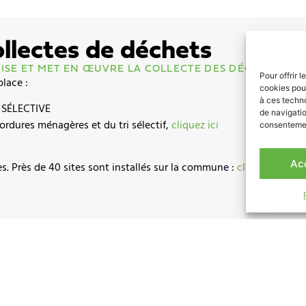
ollectes de déchets
SE ET MET EN ŒUVRE LA COLLECTE DES DÉCHETS
Pour offrir 
lace :
cookies pour
à ces techn
SÉLECTIVE
de navigatio
ordures ménagères et du tri sélectif,
cliquez ici
consentement
Ac
es. Près de 40 sites sont installés sur la commune :
cliquez ici pou
réemployés ou recyclés. Les textiles doivent être déposés propres
nt de collecte textile.