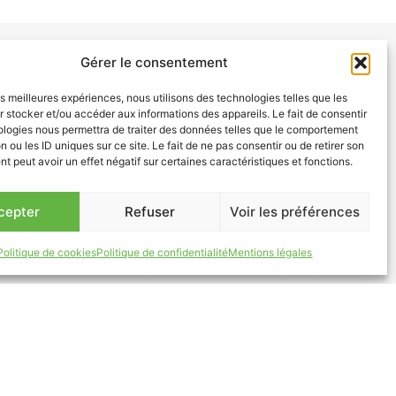
Gérer le consentement
les meilleures expériences, nous utilisons des technologies telles que les
 stocker et/ou accéder aux informations des appareils. Le fait de consentir
ologies nous permettra de traiter des données telles que le comportement
n ou les ID uniques sur ce site. Le fait de ne pas consentir ou de retirer son
 peut avoir un effet négatif sur certaines caractéristiques et fonctions.
cepter
Refuser
Voir les préférences
r voir la carte des point de collecte du
Politique de cookies
Politique de confidentialité
Mentions légales
 et secs dans des sacs fermés (moins de 50