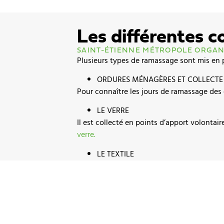
Les différentes c
SAINT-ÉTIENNE MÉTROPOLE ORGANI
Plusieurs types de ramassage sont mis en p
ORDURES MÉNAGÈRES ET COLLECTE 
Pour connaître les jours de ramassage des 
LE VERRE
Il est collecté en points d’apport volontair
verre.
LE TEXTILE
Selon leur état, les textiles peuvent être 
litres) :
cliquez ici pour voir la carte des poi
Le tri sélectif