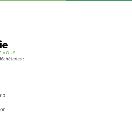
ie
Z VOUS
échèteries :
h00
h00