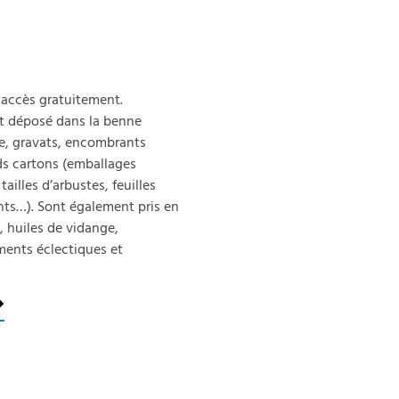
t accès gratuitement.
et déposé dans la benne
lle, gravats, encombrants
ds cartons (emballages
ailles d’arbustes, feuilles
nts…). Sont également pris en
s, huiles de vidange,
ments éclectiques et