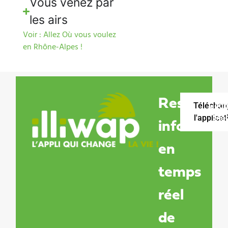
Vous venez par
les airs
Voir : Allez Où vous voulez
en Rhône-Alpes !
Restez
Téléchar
Goog
Ap
l'applicat
Sto
Pla
informé
en
temps
réel
de