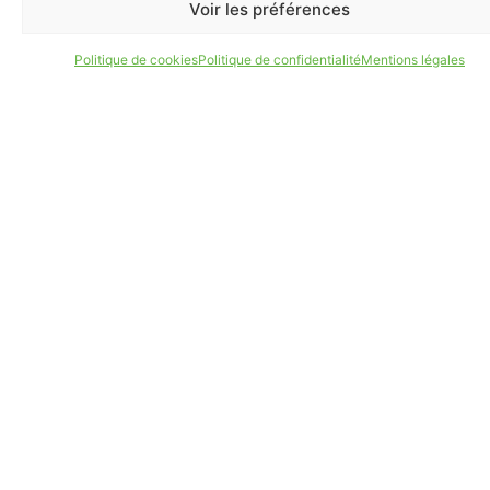
Voir les préférences
Politique de cookies
Politique de confidentialité
Mentions légales
MAIRIE
CONSEIL MUNICIPAL
ACTES & DÉLIBÉRATIONS
DÉMARCHES ADMINISTRATIVES
INTERCOMMUNALITÉ
MARCHÉS PUBLICS
RECRUTEMENTS
CHARTE GRAPHIQUE
ARCHIVES MUNICIPALES