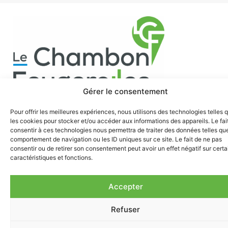
Gérer le consentement
Mairie Le Chambon-Feugerolles
Pour offrir les meilleures expériences, nous utilisons des technologies telles 
les cookies pour stocker et/ou accéder aux informations des appareils. Le fai
Place Jean Jaurès - BP 39
consentir à ces technologies nous permettra de traiter des données telles que
42501 Le Chambon-Feugerolles cedex
comportement de navigation ou les ID uniques sur ce site. Le fait de ne pas
consentir ou de retirer son consentement peut avoir un effet négatif sur cert
04 77 40 30 20​
caractéristiques et fonctions.
Horaires d'été du 15 juillet au 14 août : Ouverture du
lundi au vendredi de 8h à 12h et de 13h à 16h30
Accepter
Refuser