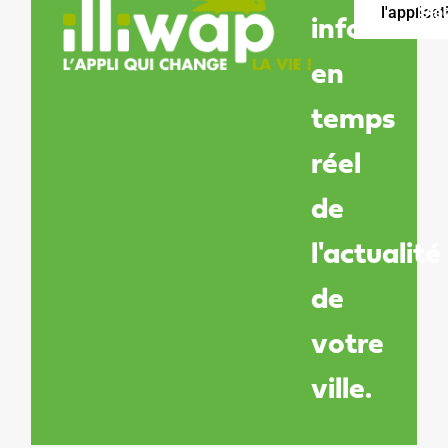
l'applicat
Sto
Pla
informé
en
temps
réel
de
l'actualité
de
votre
ville.