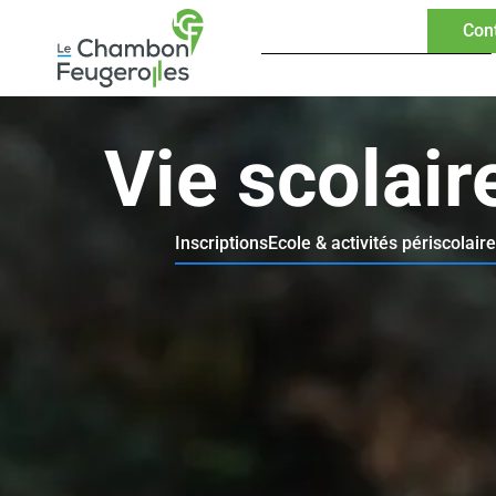
Con
Vie scolair
Inscriptions
Ecole & activités périscolair