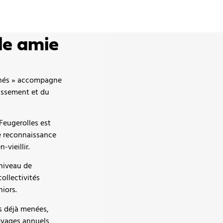
lle amie
înés » accompagne
llissement et du
Feugerolles est
e reconnaissance
-vieillir.
 niveau de
collectivités
niors.
ons déjà menées,
oyages annuels