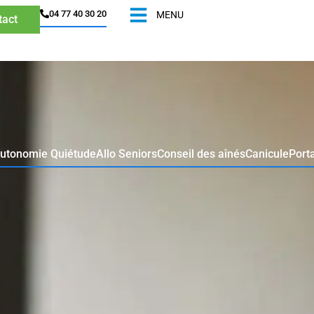
04 77 40 30 20​
MENU
tact
autonomie Quiétude
Allo Seniors
Conseil des aînés
Canicule
Port