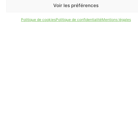
Voir les préférences
Politique de cookies
Politique de confidentialité
Mentions légales
Restez
Téléchar
Goog
Ap
l'applicat
Sto
Pla
informé
en